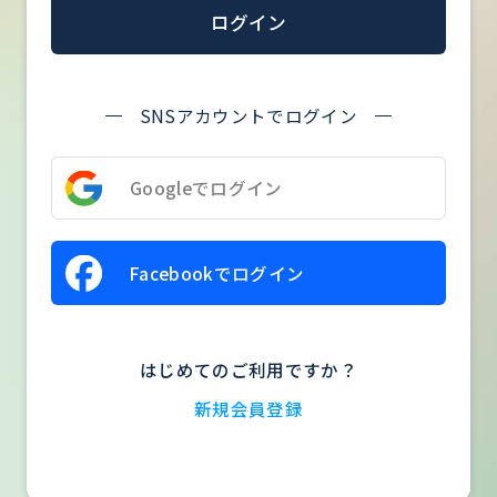
ログイン
SNSアカウントでログイン
Googleでログイン
Facebookでログイン
はじめてのご利用ですか？
新規会員登録