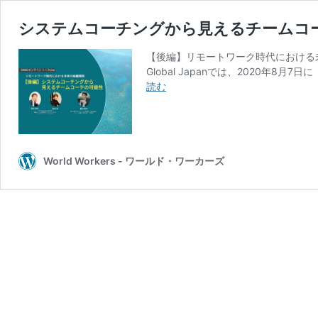
システムコーチングから見えるチームコ
【後編】リモートワーク時代における
Global Japanでは、2020年
シ
読む
ス
テ
ム
コ
ー
World Workers - ワールド・ワーカーズ
チ
ン
グ
か
ら
見
え
る
チ
ー