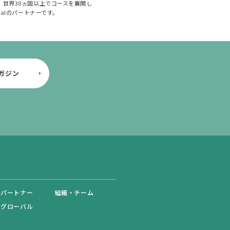
Ltd.は、世界30ヵ国以上でコースを展開し
obalのパートナーです。
ガジン
・パートナー
組織・チーム
・グローバル