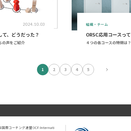
組織・チーム
2024.10.03
講して、どうだった？
ORSC応用コースっ
たちの声をご紹介
４つの各コースの特徴は
1
2
3
4
5
td.は国際コーチング連盟（ICF:Internati