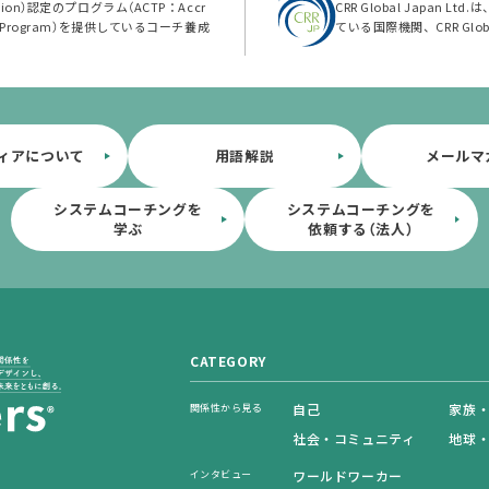
eration）認定のプログラム（ACTP：Accr
CRR Global Japan 
ining Program）を提供しているコーチ養成
ている国際機関、CRR Gl
ィアについて
用語解説
メールマ
システムコーチングを
システムコーチングを
学ぶ
依頼する（法人）
CATEGORY
自己
家族
関係性から見る
社会・コミュニティ
地球
ワールドワーカー
インタビュー