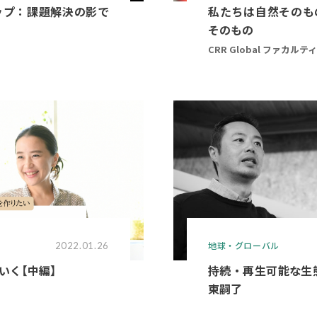
ップ：課題解決の影で
私たちは自然そのも
そのもの
CRR Global ファカルティJ
地球・グローバル
2022.01.26
いく【中編】
持続・再生可能な生態
東嗣了