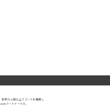
Ltd.は、世界30ヵ国以上でコースを展開し
obalのパートナーです。