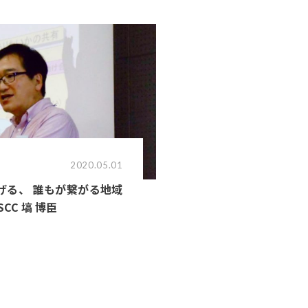
2020.05.01
げる、 誰もが繋がる地域
CC 塙 博臣