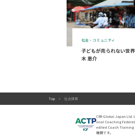
社会・コミュニティ
子どもが売られない世界を
木 恵介
Top
社会課題
>
CRR Global Japan L
onal Coaching Fed
edited Coach Tra
機関です。