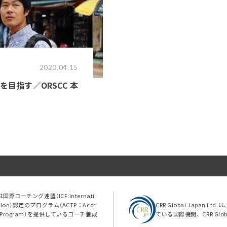
2020.04.15
目指す／ORSCC 本
td.は国際コーチング連盟（ICF:Internati
eration）認定のプログラム（ACTP：Accr
CRR Global Japan 
ining Program）を提供しているコーチ養成
ている国際機関、CRR Gl