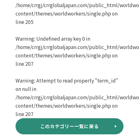
/home/crrgj/crrglobaljapan.com/public_html/worldw
content/themes/worldworkers/single.php
on
line
205
Warning
: Undefined array key 0 in
/home/crrgj/crrglobaljapan.com/public_html/worldw
content/themes/worldworkers/single.php
on
line
207
Warning
: Attempt to read property "term_id"
on null in
/home/crrgj/crrglobaljapan.com/public_html/worldw
content/themes/worldworkers/single.php
on
line
207
このカテゴリー一覧に戻る