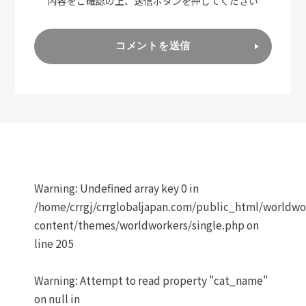
内容をご確認の上、送信ボタンを押してください
コメントを送信
Warning
: Undefined array key 0 in
/home/crrgj/crrglobaljapan.com/public_html/worldw
content/themes/worldworkers/single.php
on
line
205
Warning
: Attempt to read property "cat_name"
on null in