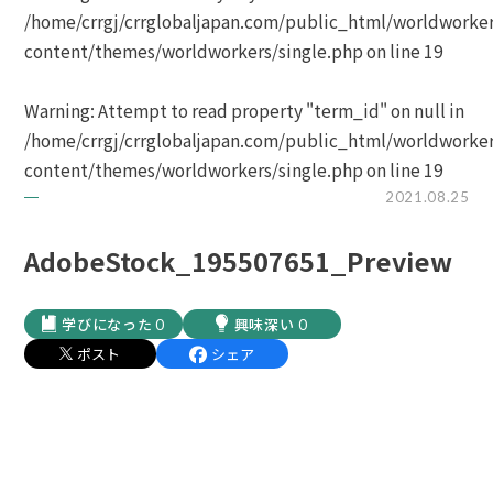
/home/crrgj/crrglobaljapan.com/public_html/worldworke
content/themes/worldworkers/single.php
on line
19
Warning
: Attempt to read property "term_id" on null in
/home/crrgj/crrglobaljapan.com/public_html/worldworke
content/themes/worldworkers/single.php
on line
19
2021.08.25
AdobeStock_195507651_Preview
0
0
ポスト
シェア