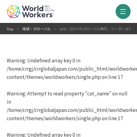
Top
地球・グローバル
with コロナのグローバル時代、リーダーはどう
Warning
: Undefined array key 0 in
/home/crrgj/crrglobaljapan.com/public_html/worldworke
content/themes/worldworkers/single.php
on line
17
Warning
: Attempt to read property "cat_name" on null
in
/home/crrgj/crrglobaljapan.com/public_html/worldworke
content/themes/worldworkers/single.php
on line
17
Warning
: Undefined array key 0 in