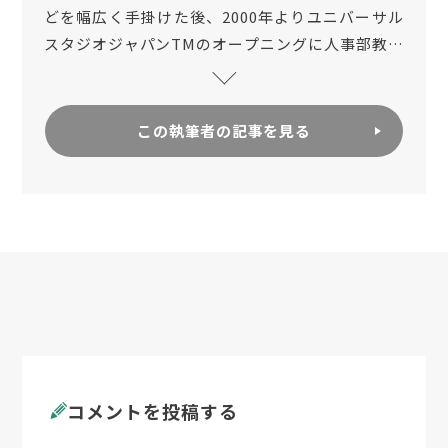
どを幅広く手掛けた後、2000年よりユニバーサル
スタジオジャパンTMのオープニングに人事部教育
研修担当者として参画。 2003年人材育成コンサル
タント・コーチとして独立し、2007年
株式会社ワ
ンズセンス
を設立する。2009年よりCTIジャパンの
この執筆者の記事を見る
プロコーチ育成プログラムを担当。 2011年ORSCC
認定を受けた後、ORSCトレーナーとしてシステム
コーチングの普及と一貫して組織・企業の向けた
組織変革や風土改革などの実践を積み重ねる。 は
っきり、あっさり、ストレートな性格が持ち味。
フランクリン・コヴィー・ジャパン認定コンサル
タント
コメントを投稿する