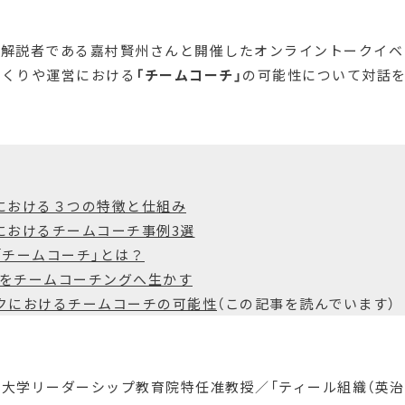
の解説者である嘉村賢州さんと開催したオンライントークイベ
づくりや運営における
「チームコーチ」
の可能性について対話
織における３つの特徴と仕組み
織におけるチームコーチ事例3選
る「チームコーチ」とは？
の智慧をチームコーチングへ生かす
ワークにおけるチームコーチの可能性
（この記事を読んでいます）
大学リーダーシップ教育院特任准教授／「ティール組織（英治