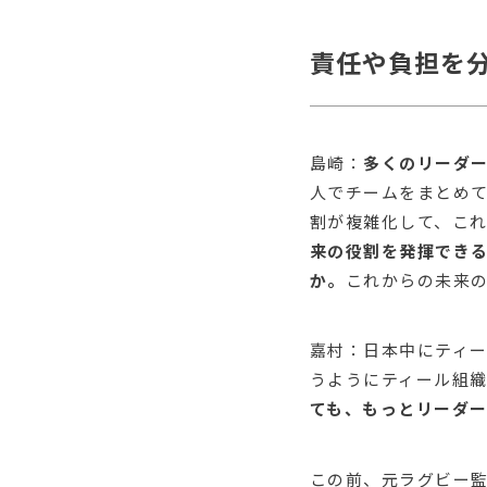
責任や負担を
島崎：
多くのリーダ
人でチームをまとめ
割が複雑化して、こ
来の役割を発揮でき
か。
これからの未来
嘉村：日本中にティ
うようにティール組
ても、もっとリーダ
この前、元ラグビー