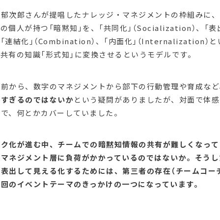
郁次郎さんが提唱したナレッジ・マネジメントの枠組みに、S
人が持つ「暗黙知」を、「共同化」（Socialization）、「表
on）、「連結化」（Combination）、「内面化」（Internalizat
共有の知識「形式知」に変換させるというモデルです。
る前から、数字のマネジメントから部下の行動管理や育成など
重すぎるのではないか
という疑問がありましたが、対面で体感
とで、何とかカバーしていました。
ーク化が進む中、チームでの暗黙知情報の共有が難しくなって
のマネジメント層に負荷がかかっているのではないか。そうし
表出して見える化するためには、第三者の存在（チームコー
今回のイベントテーマのきっかけの一つになっています。