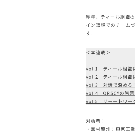
昨年、ティール組織
イン環境でのチーム
す。
＜本連載＞
vol.1 ティール組
vol.2 ティール組
vol.3 対話で深め
vol.4 ORSC®
vol.5 リモート
対話者：
・嘉村賢州：東京工業