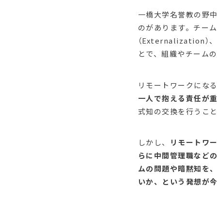
一橋大学名誉教の野中
のがあります。チームの個
（Externalizati
とで、組織やチームの
リモートワークにな
一人で抱える責任が
式知の交換を行うこ
しかし、
リモートワ
らに中間管理職など
ムの問題や暗黙知を、
いか、という発想が